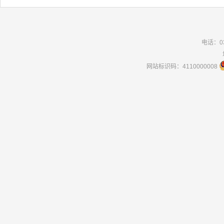
电话：03
网站标识码：4110000008