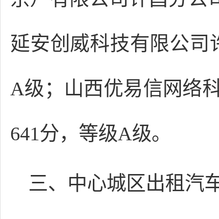
延安创威科技有限公司许
A级；山西优易信网络科
641分，等级A级。
三、中心城区出租汽