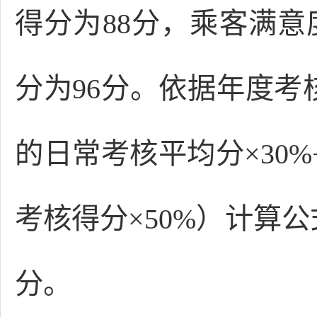
得分为88分，乘客满意
分为96分。依据年度考核
的日常考核平均分×30%
考核得分×50%）计算公
分。