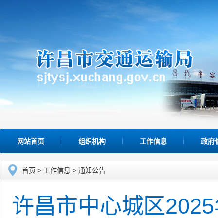
网站首页
组织机构
工作信息
政府
首页
>
工作信息
>
通知公告
许昌市中心城区202