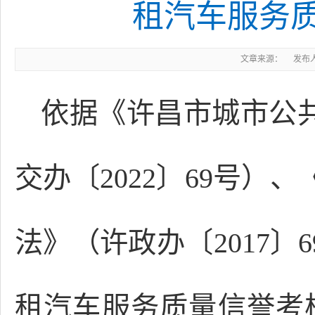
租汽车服务
文章来源： 发布人： 
依据《许昌市城市公
交办〔2022〕69号
法》（许政办〔2017〕
租汽车服务质量信誉考核