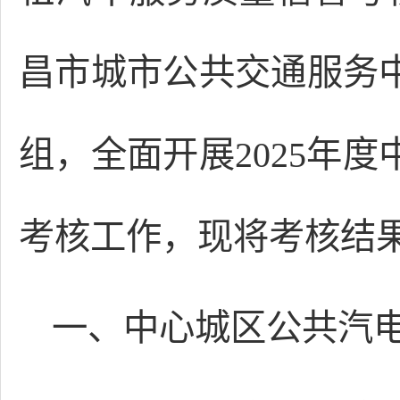
昌市城市公共交通服务
组，全面开展2025年
考核工作，现将考核结
一、中心城区公共汽