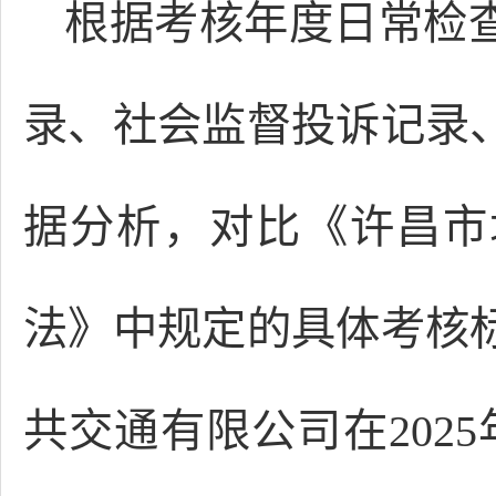
根据考核年度日常检
录、社会监督投诉记录
据分析，对比《许昌市
法》中规定的具体考核
共交通有限公司在202