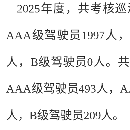
2025年度，共考核
AAA级驾驶员1997人
人，B级驾驶员0人。共
AAA级驾驶员493人，A
人，B级驾驶员209人。