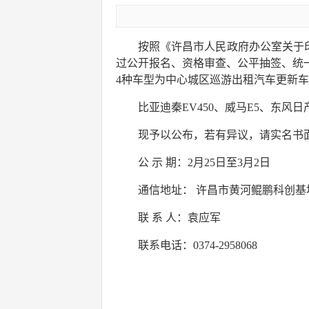
按照《许昌市人民政府办公室关于印
过公开报名、资格审查、公平抽签、统
4种车型为中心城区巡游出租汽车更新
比亚迪秦EV450、威马E5、东风日产
现予以公布，若有异议，请实名书
公 示 期：2月25日至3月2日
通信地址： 许昌市黄河鲲鹏科创基
联 系 人：袁应军
联系电话：0374-2958068